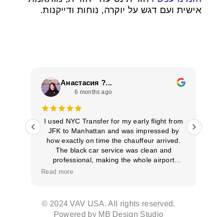
אישית ועם דגש על יוקרה, נוחות ודייקנות.
Анастасия ?...
6 months ago
ממלי
I used NYC Transfer for my early flight from
JFK to Manhattan and was impressed by
le
how exactly on time the chauffeur arrived.
The black car service was clean and
professional, making the whole airport
transportation stress‑free. Punctuality like
Read more
this makes a difference, and I’ll definitely
book them again.
© 2024 VAV USA. All rights reserved.
Powered by
MB Design Studio