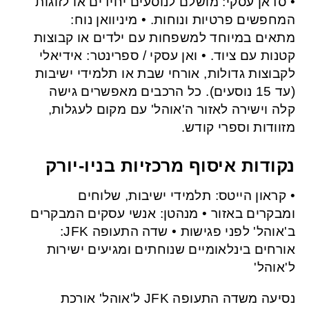
• סדאן עסקי: מושלם לנוסעים יחידים או לזוגות
המחפשים פרטיות ונוחות. • מיניוואן נוח:
מתאים במיוחד למשפחות עם ילדים או קבוצות
קטנות עם ציוד. • ואן עסקי / ספרינטר: אידיאלי
לקבוצות גדולות, אורחי שבת או תלמידי ישיבות
(עד 15 נוסעים). כל הרכבים מאפשרים גישה
קלה וישירה לאזור ה'אוהל' עם מקום לעגלות,
מזוודות וספרי קודש.
נקודות איסוף מרכזיות בניו-יורק
• קראון הייטס: תלמידי ישיבות, שלוחים
ומבקרים באזור • מנהטן: אנשי עסקים המבקרים
ב'אוהל' לפני פגישות • שדה התעופה JFK:
אורחים בינלאומיים שנוחתים ומגיעים ישירות
ל'אוהל'
נסיעה משדה התעופה JFK ל'אוהל' אורכת