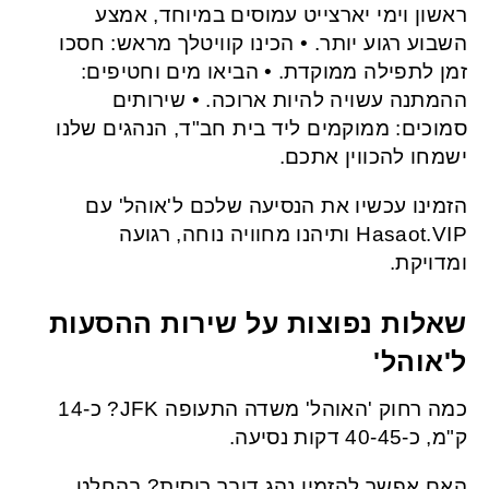
ראשון וימי יארצייט עמוסים במיוחד, אמצע
השבוע רגוע יותר. • הכינו קוויטלך מראש: חסכו
זמן לתפילה ממוקדת. • הביאו מים וחטיפים:
ההמתנה עשויה להיות ארוכה. • שירותים
סמוכים: ממוקמים ליד בית חב"ד, הנהגים שלנו
ישמחו להכווין אתכם.
הזמינו עכשיו את הנסיעה שלכם ל'אוהל' עם
Hasaot.VIP ותיהנו מחוויה נוחה, רגועה
ומדויקת.
שאלות נפוצות על שירות ההסעות
ל'אוהל'
כמה רחוק 'האוהל' משדה התעופה JFK? כ-14
ק"מ, כ-40-45 דקות נסיעה.
האם אפשר להזמין נהג דובר רוסית? בהחלט.