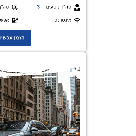
סה"ך 
3
סה"ך נוסעים
אינטרנט
אפשר
הזמן עכשיו