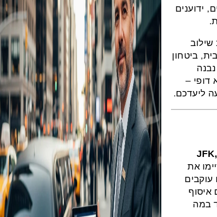
, ידוענים
ת
נו מבינים שנסיעות
ית, ביטחון
נבנה
לא דופי
עה ליעדכם
הסעות לשדות תעופה וממנו (JFK
ימו את
 עוקבים
 איסוף
ד במה