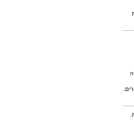
ה
רים