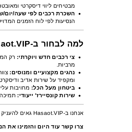
מבטיחים ליווי דיסקרטי ומאובט.
השכרת רכבים לפי שעה/יום/ש:
הנסיעות לפי לוח הזמנים המדו.
למה לבחור ב-Hasaot.VIP?
צי רכבים חדש ויוקרתי:
רק המות
מרביות.
נהגים מקצועיים ומנוסים:
צוות
ומקפיד על שירות אדיב ודיסקרט.
ביטחון מעל הכל:
מחויבות עלי.
שירות קונסיירז' ייעודי:
תמיכה .
אנחנו ב-Hasaot.VIP גאים להעניק לכם חווית נסיעה שהיא פסגת הסטייל, הביטחון והיעילות.
צרו קשר עוד היום והזמינו את .